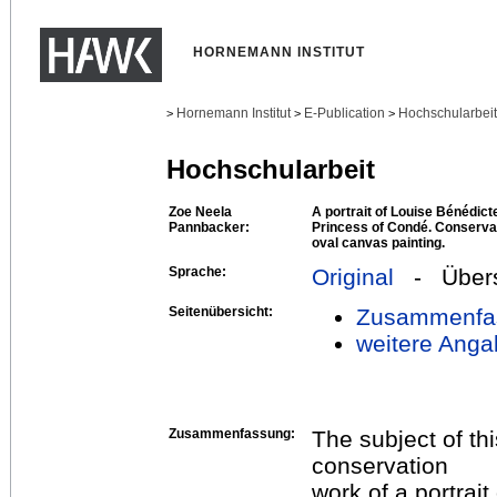
HORNEMANN INSTITUT
Hornemann Institut
E-Publication
Hochschularbei
>
>
>
Hochschularbeit
Zoe Neela
A portrait of Louise Bénédic
Pannbacker:
Princess of Condé. Conservat
oval canvas painting.
Sprache:
Original
- Übers
Seitenübersicht:
Zusammenfa
weitere Anga
Zusammenfassung:
The subject of th
conservation
work of a portrai