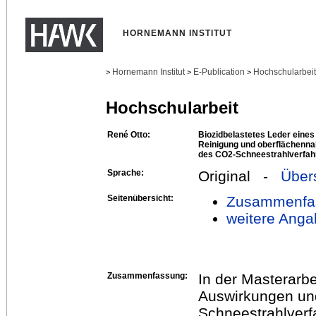
HORNEMANN INSTITUT
Hornemann Institut
E-Publication
Hochschularbei
>
>
>
Hochschularbeit
René Otto:
Biozidbelastetes Leder eines
Reinigung und oberflächenna
des CO2-Schneestrahlverfah
Sprache:
Original -
Über
Seitenübersicht:
Zusammenfa
weitere Anga
Zusammenfassung:
In der Masterarb
Auswirkungen un
Schneestrahlverf