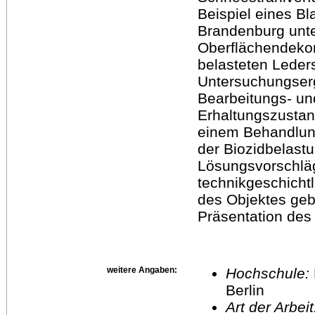
Beispiel eines Bl
Brandenburg unter
Oberflächendekon
belasteten Leder
Untersuchungserg
Bearbeitungs- u
Erhaltungszustan
einem Behandlun
der Biozidbelast
Lösungsvorschlä
technikgeschicht
des Objektes gebe
Präsentation des
weitere Angaben:
Hochschule:
Berlin
Art der Arbei