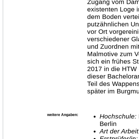
Zugang vom Damen
existenten Loge i
dem Boden verteil
putzähnlichen Un
vor Ort vorgerei
verschiedener Gl
und Zuordnen mitt
Malmotive zum Vo
sich ein frühes S
2017 in die HTW e
dieser Bachelorar
Teil des Wappens
später im Burgmu
weitere Angaben:
Hochschule:
Berlin
Art der Arbei
Erstprüfer/in