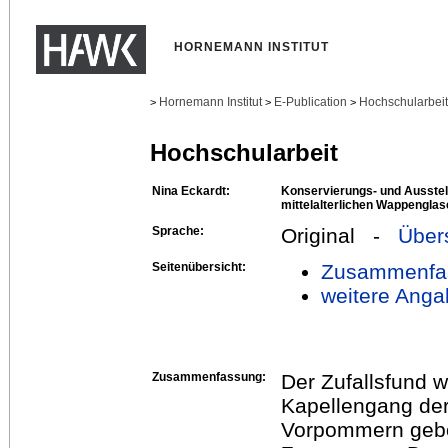
HORNEMANN INSTITUT
Hornemann Institut
E-Publication
Hochschularbei
>
>
>
Hochschularbeit
Nina Eckardt:
Konservierungs- und Ausstel
mittelalterlichen Wappenglas
Sprache:
Original -
Über
Seitenübersicht:
Zusammenfa
weitere Anga
Zusammenfassung:
Der Zufallsfund 
Kapellengang der
Vorpommern gebor