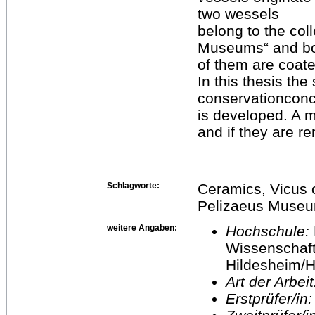
two wessels
belong to the col
Museums“ and b
of them are coated
In this thesis the
conservationcon
is developed. A m
and if they are r
Schlagworte:
Ceramics, Vicus c
Pelizaeus Muse
weitere Angaben:
Hochschule:
Wissenschaft
Hildesheim/H
Art der Arbei
Erstprüfer/in