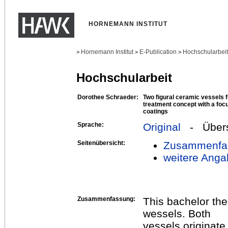
HORNEMANN INSTITUT
Hornemann Institut
E-Publication
Hochschularbei
>
>
>
Hochschularbeit
Dorothee Schraeder:
Two figural ceramic vessels 
treatment concept with a foc
coatings
Sprache:
Original
- Übers
Seitenübersicht:
Zusammenfa
weitere Anga
Zusammenfassung:
This bachelor the
wessels. Both
vessels originate