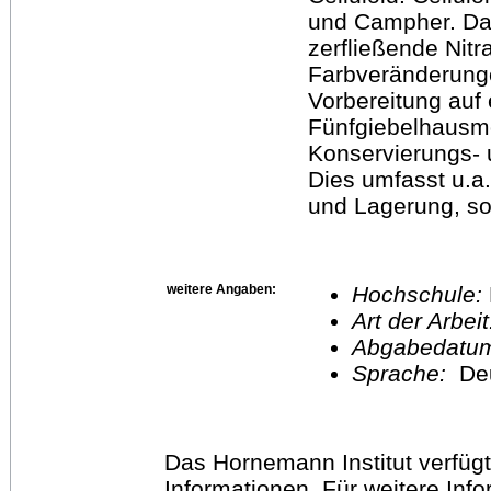
und Campher. Das
zerfließende Nitr
Farbveränderunge
Vorbereitung auf 
Fünfgiebelhausmod
Konservierungs- 
Dies umfasst u.a
und Lagerung, so
weitere Angaben:
Hochschule:
Art der Arbei
Abgabedatu
Sprache:
De
Das Hornemann Institut verfügt
Informationen. Für weitere Inf