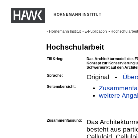
HORNEMANN INSTITUT
Hornemann Institut
E-Publication
Hochschularbei
>
>
>
Hochschularbeit
Till Krieg:
Das Architekturmodell des F
Konzept zur Konservierung u
Schwerpunkt auf den Archite
Sprache:
Original -
Über
Seitenübersicht:
Zusammenfa
weitere Anga
Zusammenfassung:
Das Architekturm
besteht aus parti
Celluloid. Cellulo