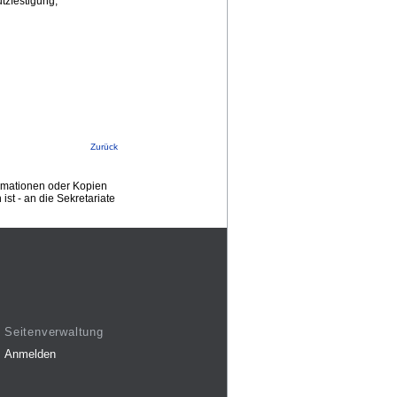
tzfestigung,
Zurück
ormationen oder Kopien
st - an die Sekretariate
Seitenverwaltung
Anmelden