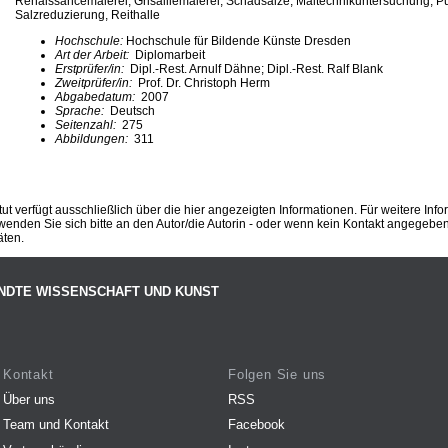
Renaissancemalerei, Grisaillemalerei, Schadsalze, Maltechnikuntersuchung, Pu
Salzreduzierung, Reithalle
Hochschule:
Hochschule für Bildende Künste Dresden
Art der Arbeit:
Diplomarbeit
Erstprüfer/in:
Dipl.-Rest. Arnulf Dähne; Dipl.-Rest. Ralf Blank
Zweitprüfer/in:
Prof. Dr. Christoph Herm
Abgabedatum:
2007
Sprache:
Deutsch
Seitenzahl:
275
Abbildungen:
311
ut verfügt ausschließlich über die hier angezeigten Informationen. Für weitere Inf
enden Sie sich bitte an den Autor/die Autorin - oder wenn kein Kontakt angegeben i
äten.
NDTE WISSENSCHAFT UND KUNST
Kontakt
Folgen Sie uns
Über uns
RSS
Team und Kontakt
Facebook