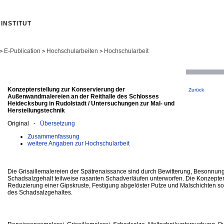
INSTITUT
E-Publication
Hochschularbeiten
Hochschularbeit
>
>
>
Konzepterstellung zur Konservierung der
Zurück
Außenwandmalereien an der Reithalle des Schlosses
Heidecksburg in Rudolstadt / Untersuchungen zur Mal- und
Herstellungstechnik
Original -
Übersetzung
Zusammenfassung
weitere Angaben zur Hochschularbeit
Die Grisaillemalereien der Spätrenaissance sind durch Bewitterung, Besonnun
Schadsalzgehalt teilweise rasanten Schadverläufen unterworfen. Die Konzepters
Reduzierung einer Gipskruste, Festigung abgelöster Putze und Malschichten s
des Schadsalzgehaltes.