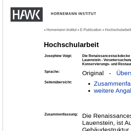
HORNEMANN INSTITUT
Hornemann Institut
E-Publication
Hochschularbei
>
>
>
Hochschularbeit
Josephine Voigt:
Die Renaissancestuckdecke 
Lauenstein - Voruntersuchun
Konservierungs- und Restau
Sprache:
Original -
Über
Seitenübersicht:
Zusammenfa
weitere Anga
Zusammenfassung:
Die Renaissance
Lauenstein, ist 
Gebäudestruktur 