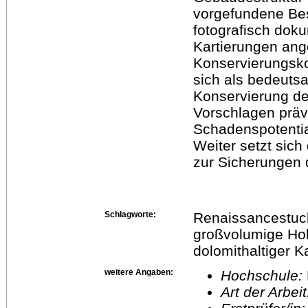
vorgefundene Bes
fotografisch dok
Kartierungen ange
Konservierungsko
sich als bedeuts
Konservierung de
Vorschlagen prä
Schadenspotenti
Weiter setzt sich
zur Sicherungen 
Schlagworte:
Renaissancestuc
großvolumige Hoh
dolomithaltiger K
weitere Angaben:
Hochschule:
Art der Arbei