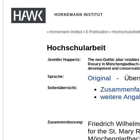
HORNEMANN INSTITUT
Hornemann Institut
E-Publication
Hochschularbei
>
>
>
Hochschularbeit
Jennifer Huppertz:
The neo-Gothic altar retables
Rosary in Mönchengladbach-
development and conservatio
Sprache:
Original
- Übers
Seitenübersicht:
Zusammenfa
weitere Anga
Zusammenfassung:
Friedrich Wilhelm
for the St. Mary 
Mönchengladbach-