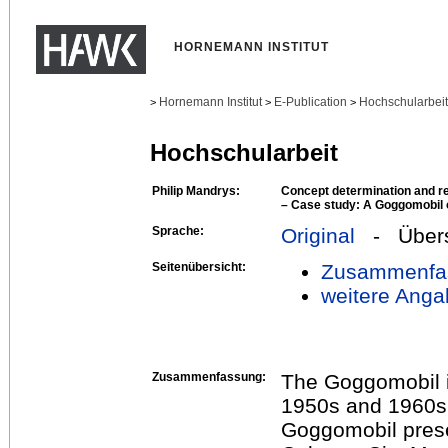
HORNEMANN INSTITUT
Hornemann Institut
E-Publication
Hochschularbei
>
>
>
Hochschularbeit
Philip Mandrys:
Concept determination and res
– Case study: A Goggomobil 
Sprache:
Original
- Übers
Seitenübersicht:
Zusammenfa
weitere Anga
Zusammenfassung:
The Goggomobil i
1950s and 1960si
Goggomobil prese