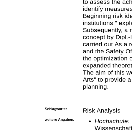
to assess the ach
identify measures
Beginning risk ide
institutions," exp
Subsequently, a r
concept by Dipl.
carried out.As a r
and the Safety Of
the optimization 
expanded theoreti
The aim of this 
Arts" to provide 
planning.
Schlagworte:
Risk Analysis
weitere Angaben:
Hochschule:
Wissenschaft