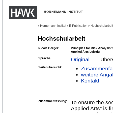
HORNEMANN INSTITUT
Hornemann Institut
E-Publication
Hochschularbei
>
>
>
Hochschularbeit
Nicole Berger:
Principles for Risk Analysis
Applied Arts Leipzig
Sprache:
Original
- Übers
Seitenübersicht:
Zusammenfa
weitere Anga
Kontakt
Zusammenfassung:
To ensure the se
Applied Arts" is f