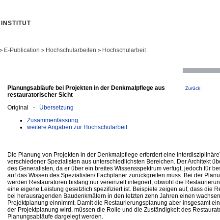
INSTITUT
E-Publication
Hochschularbeiten
Hochschularbeit
>
>
>
Planungsabläufe bei Projekten in der Denkmalpflege aus
Zurück
restauratorischer Sicht
Original -
Übersetzung
Zusammenfassung
weitere Angaben zur Hochschularbeit
Die Planung von Projekten in der Denkmalpflege erfordert eine interdisziplinär
verschiedener Spezialisten aus unterschiedlichsten Bereichen. Der Architekt ü
des Generalisten, da er über ein breites Wissensspektrum verfügt, jedoch für b
auf das Wissen des Spezialisten/ Fachplaner zurückgreifen muss. Bei der Plan
werden Restauratoren bislang nur vereinzelt integriert, obwohl die Restaurieru
eine eigene Leistung gesetzlich spezifiziert ist. Beispiele zeigen auf, dass die
bei herausragenden Baudenkmälern in den letzten zehn Jahren einen wachse
Projektplanung einnimmt. Damit die Restaurierungsplanung aber insgesamt ein 
der Projektplanung wird, müssen die Rolle und die Zuständigkeit des Restaurato
Planungsabläufe dargelegt werden.