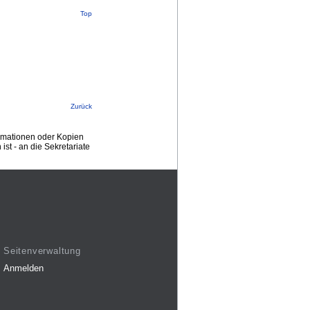
Top
Zurück
ormationen oder Kopien
st - an die Sekretariate
Seitenverwaltung
Anmelden