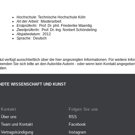
Hochschule:
Technische Hochschule Köln
Art der Arbeit:
Masterarbeit
Erstprüfer/in:
Prof. Dr. phil. Friederike Waentig
Zweitprüfer/in:
Prof. Dr.-Ing. Norbert Schöndeling
Abgabedatum:
2012
Sprache:
Deutsch
ut verfügt ausschließlich über die hier angezeigten Informationen. Für weitere Inf
enden Sie sich bitte an den Autor/die Autorin - oder wenn kein Kontakt angegeben i
äten.
NDTE WISSENSCHAFT UND KUNST
Kontakt
Folgen Sie uns
Über uns
RSS
Team und Kontakt
Facebook
Vertragskündigung
Instagram