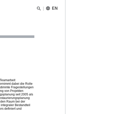
EN
eTeamarbeit
bernimmt dabei die Rolle
estimmte Fragestellungen
ung von Projekten
ngsplanung seit 2005 als
 Restaurierungsplanung
nden Raum bei der
integraler Bestandteil
rs definiert und