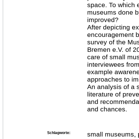
space. To which e
museums done by 
improved?
After depicting exi
encouragement by
survey of the M
Bremen e.V. of 200
care of small mu
interviewees from
example awarene
approaches to i
An analysis of a
literature of pre
and recommendat
and chances.
Schlagworte:
small museums, p