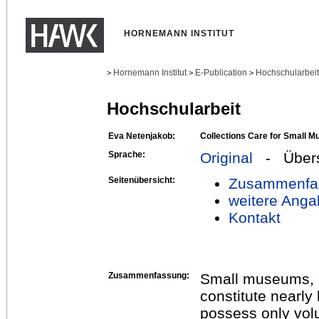
HORNEMANN INSTITUT
Hornemann Institut
E-Publication
Hochschularbei
>
>
>
Hochschularbeit
Eva Netenjakob:
Collections Care for Small 
Sprache:
Original
- Übers
Seitenübersicht:
Zusammenfa
weitere Anga
Kontakt
Zusammenfassung:
Small museums, of
constitute nearly
possess only volun