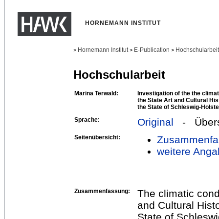
HORNEMANN INSTITUT
Hornemann Institut
E-Publication
Hochschularbei
>
>
>
Hochschularbeit
Marina Terwald:
Investigation of the the climat
the State Art and Cultural Hi
the State of Schleswig-Holste
Sprache:
Original
- Übers
Seitenübersicht:
Zusammenfa
weitere Anga
Zusammenfassung:
The climatic condi
and Cultural His
State of Schleswi