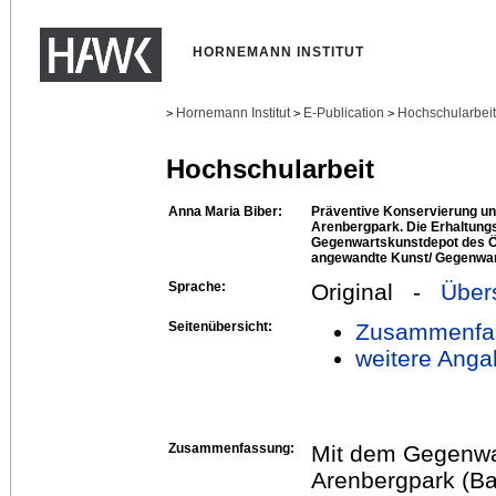
HORNEMANN INSTITUT
Hornemann Institut
E-Publication
Hochschularbei
>
>
>
Hochschularbeit
Anna Maria Biber:
Präventive Konservierung un
Arenbergpark. Die Erhaltun
Gegenwartskunstdepot des Ö
angewandte Kunst/ Gegenwa
Sprache:
Original -
Über
Seitenübersicht:
Zusammenfa
weitere Anga
Zusammenfassung:
Mit dem Gegenwa
Arenbergpark (B