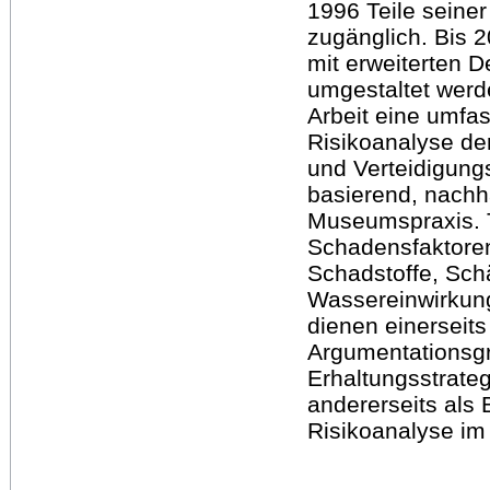
1996 Teile seine
zugänglich. Bis 
mit erweiterten D
umgestaltet werde
Arbeit eine umfa
Risikoanalyse de
und Verteidigung
basierend, nachh
Museumspraxis. T
Schadensfaktore
Schadstoffe, Schä
Wassereinwirkung
dienen einerseits
Argumentationsgr
Erhaltungsstrate
andererseits als 
Risikoanalyse im