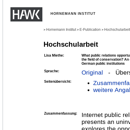
HORNEMANN INSTITUT
Hornemann Institut
E-Publication
Hochschularbei
>
>
>
Hochschularbeit
Lisa Miethe:
What public relations opportun
the field of conservation? An
German public institutions
Sprache:
Original
- Übers
Seitenübersicht:
Zusammenfa
weitere Anga
Zusammenfassung:
Internet public re
presents an uninv
explores the oppo