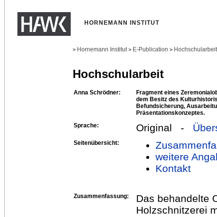
HORNEMANN INSTITUT
Hornemann Institut
E-Publication
Hochschularbei
>
>
>
Hochschularbeit
Anna Schrödner:
Fragment eines Zeremonialo
dem Besitz des Kulturhisto
Befundsicherung, Ausarbeitu
Präsentationskonzeptes.
Sprache:
Original -
Über
Seitenübersicht:
Zusammenfa
weitere Anga
Kontakt
Zusammenfassung:
Das behandelte O
Holzschnitzerei 