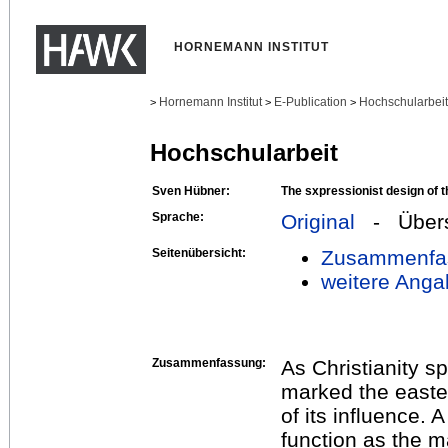
HORNEMANN INSTITUT
Hornemann Institut
E-Publication
Hochschularbei
>
>
>
Hochschularbeit
Sven Hübner:
The sxpressionist design of t
Sprache:
Original
- Übers
Seitenübersicht:
Zusammenfa
weitere Anga
Zusammenfassung:
As Christianity sp
marked the east
of its influence. A
function as the m