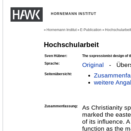
HORNEMANN INSTITUT
Hornemann Institut
E-Publication
Hochschularbei
>
>
>
Hochschularbeit
Sven Hübner:
The sxpressionist design of t
Sprache:
Original
- Übers
Seitenübersicht:
Zusammenfa
weitere Anga
Zusammenfassung:
As Christianity sp
marked the east
of its influence. A
function as the m