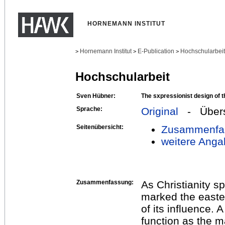
HORNEMANN INSTITUT
Hornemann Institut
E-Publication
Hochschularbei
>
>
>
Hochschularbeit
Sven Hübner:
The sxpressionist design of t
Sprache:
Original
- Übers
Seitenübersicht:
Zusammenfa
weitere Anga
Zusammenfassung:
As Christianity sp
marked the east
of its influence. A
function as the m