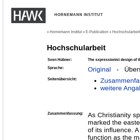
HORNEMANN INSTITUT
Hornemann Institut
E-Publication
Hochschularbei
>
>
>
Hochschularbeit
Sven Hübner:
The sxpressionist design of t
Sprache:
Original
- Übers
Seitenübersicht:
Zusammenfa
weitere Anga
Zusammenfassung:
As Christianity sp
marked the east
of its influence. A
function as the m