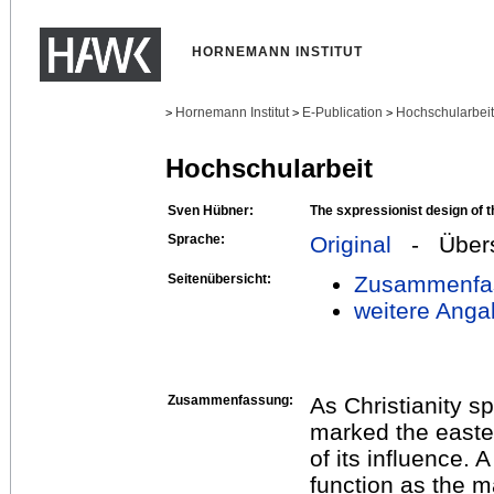
HORNEMANN INSTITUT
Hornemann Institut
E-Publication
Hochschularbei
>
>
>
Hochschularbeit
Sven Hübner:
The sxpressionist design of t
Sprache:
Original
- Übers
Seitenübersicht:
Zusammenfa
weitere Anga
Zusammenfassung:
As Christianity sp
marked the east
of its influence. A
function as the m