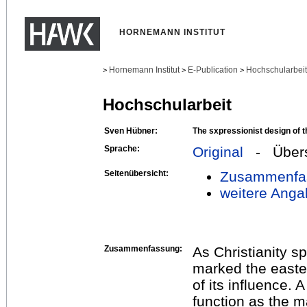
HORNEMANN INSTITUT
Hornemann Institut
E-Publication
Hochschularbei
>
>
>
Hochschularbeit
Sven Hübner:
The sxpressionist design of t
Sprache:
Original
- Übers
Seitenübersicht:
Zusammenfa
weitere Anga
Zusammenfassung:
As Christianity sp
marked the east
of its influence. A
function as the m