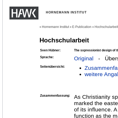
HORNEMANN INSTITUT
Hornemann Institut
E-Publication
Hochschularbei
>
>
>
Hochschularbeit
Sven Hübner:
The sxpressionist design of t
Sprache:
Original
- Übers
Seitenübersicht:
Zusammenfa
weitere Anga
Zusammenfassung:
As Christianity sp
marked the east
of its influence. A
function as the m