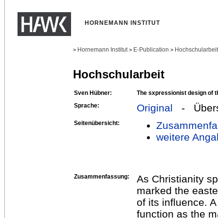
HORNEMANN INSTITUT
Hornemann Institut
E-Publication
Hochschularbei
>
>
>
Hochschularbeit
Sven Hübner:
The sxpressionist design of t
Sprache:
Original
- Übers
Seitenübersicht:
Zusammenfa
weitere Anga
Zusammenfassung:
As Christianity sp
marked the east
of its influence. A
function as the m