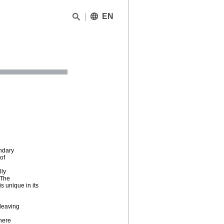
EN
undary
 of
lly
 The
s unique in its
 leaving
there