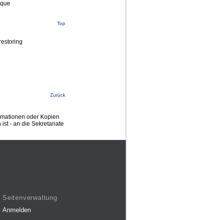
nique
Top
restoring
Zurück
ormationen oder Kopien
st - an die Sekretariate
Seitenverwaltung
Anmelden