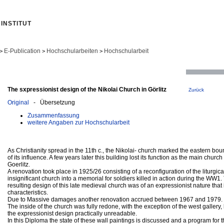
INSTITUT
E-Publication
Hochschularbeiten
Hochschularbeit
>
>
>
The sxpressionist design of the Nikolai Church in Görlitz
Zurück
Original
- Übersetzung
Zusammenfassung
weitere Angaben zur Hochschularbeit
As Christianity spread in the 11th c., the Nikolai- church marked the eastern bo
of its influence. A few years later this building lost its function as the main church
Goerlitz.
A renovation took place in 1925/26 consisting of a reconfiguration of the liturgica
insignificant church into a memorial for soldiers killed in action during the WW1.
resulting design of this late medieval church was of an expressionist nature that i
characteristics.
Due to Massive damages another renovation accrued between 1967 and 1979.
The inside of the church was fully redone, with the exception of the west gallery,
the expressionist design practically unreadable.
In this Diploma the state of these wall paintings is discussed and a program for 