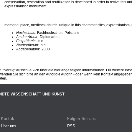
conservation, restoration and reutilization is developed in order to revive this u
expressionistic monument.
memorial place, medieval church, unique in this characteristics, expressionism, 
Hochschule:
Fachhochschule Potsdam
Art der Arbeit:
Diplomarbeit
Erstprüfer/in:
n.n.
Zweitprüfer/in:
n.n.
Abgabedatum:
2008
ut verfügt ausschließlich über die hier angezeigten Informationen. Für weitere Inf
enden Sie sich bitte an den Autor/die Autorin - oder wenn kein Kontakt angegeben i
äten.
NDTE WISSENSCHAFT UND KUNST
Kontakt
Folgen Sie uns
Über uns
RSS