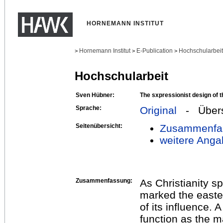
HORNEMANN INSTITUT
Hornemann Institut
E-Publication
Hochschularbei
>
>
>
Hochschularbeit
Sven Hübner:
The sxpressionist design of t
Sprache:
Original
- Übers
Seitenübersicht:
Zusammenfa
weitere Anga
Zusammenfassung:
As Christianity sp
marked the east
of its influence. A
function as the m