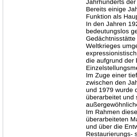
Jahrhunderts der 
Bereits einige J
Funktion als Haup
In den Jahren 19
bedeutungslos g
Gedächtnisstätte 
Weltkrieges umge
expressionistisch
die aufgrund der 
Einzelstellungs
Im Zuge einer t
zwischen den Ja
und 1979 wurde 
überarbeitet und 
außergewöhnliche
Im Rahmen dieser
überarbeiteten Ma
und über die Ent
Restaurierungs- 