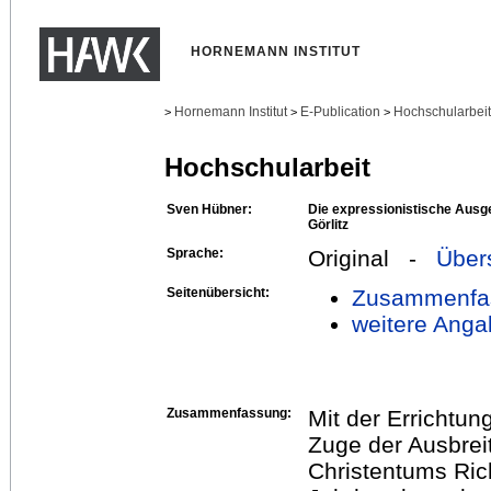
HORNEMANN INSTITUT
Hornemann Institut
E-Publication
Hochschularbei
>
>
>
Hochschularbeit
Sven Hübner:
Die expressionistische Ausge
Görlitz
Sprache:
Original -
Über
Seitenübersicht:
Zusammenfa
weitere Anga
Zusammenfassung:
Mit der Errichtung
Zuge der Ausbrei
Christentums Ric