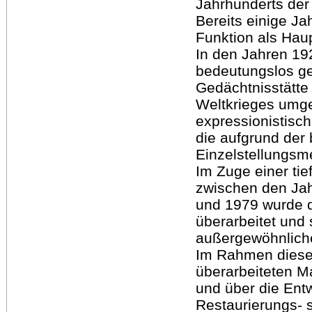
Jahrhunderts der 
Bereits einige J
Funktion als Haup
In den Jahren 19
bedeutungslos g
Gedächtnisstätte 
Weltkrieges umge
expressionistisch
die aufgrund der 
Einzelstellungs
Im Zuge einer t
zwischen den Ja
und 1979 wurde 
überarbeitet und 
außergewöhnliche
Im Rahmen dieser
überarbeiteten Ma
und über die Ent
Restaurierungs- 