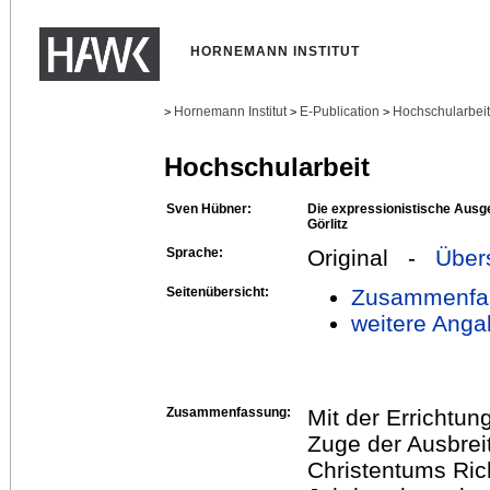
HORNEMANN INSTITUT
Hornemann Institut
E-Publication
Hochschularbei
>
>
>
Hochschularbeit
Sven Hübner:
Die expressionistische Ausge
Görlitz
Sprache:
Original -
Über
Seitenübersicht:
Zusammenfa
weitere Anga
Zusammenfassung:
Mit der Errichtung
Zuge der Ausbrei
Christentums Ric