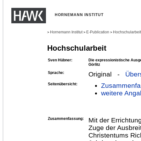
HORNEMANN INSTITUT
Hornemann Institut
E-Publication
Hochschularbei
>
>
>
Hochschularbeit
Sven Hübner:
Die expressionistische Ausge
Görlitz
Sprache:
Original -
Über
Seitenübersicht:
Zusammenfa
weitere Anga
Zusammenfassung:
Mit der Errichtung
Zuge der Ausbrei
Christentums Ric