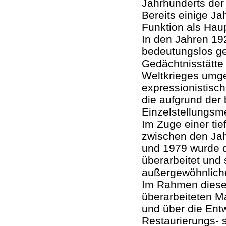
Jahrhunderts der 
Bereits einige J
Funktion als Haup
In den Jahren 19
bedeutungslos g
Gedächtnisstätte 
Weltkrieges umge
expressionistisch
die aufgrund der 
Einzelstellungs
Im Zuge einer t
zwischen den Ja
und 1979 wurde 
überarbeitet und 
außergewöhnliche
Im Rahmen dieser
überarbeiteten Ma
und über die Ent
Restaurierungs- 