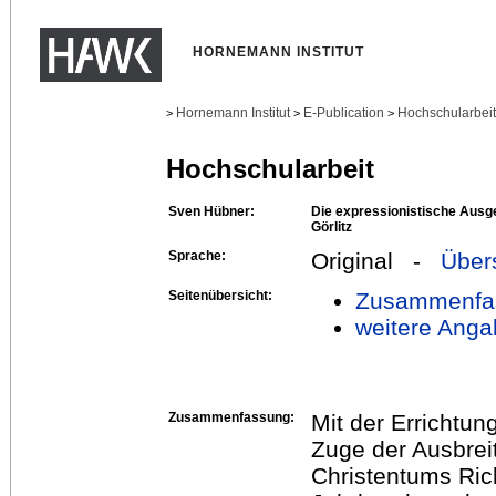
HORNEMANN INSTITUT
Hornemann Institut
E-Publication
Hochschularbei
>
>
>
Hochschularbeit
Sven Hübner:
Die expressionistische Ausge
Görlitz
Sprache:
Original -
Über
Seitenübersicht:
Zusammenfa
weitere Anga
Zusammenfassung:
Mit der Errichtung
Zuge der Ausbrei
Christentums Ric