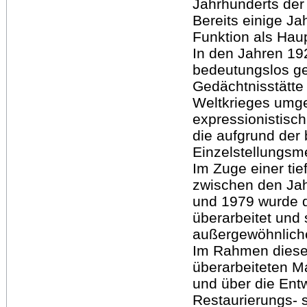
Jahrhunderts der 
Bereits einige J
Funktion als Haup
In den Jahren 19
bedeutungslos g
Gedächtnisstätte 
Weltkrieges umge
expressionistisch
die aufgrund der 
Einzelstellungs
Im Zuge einer t
zwischen den Ja
und 1979 wurde 
überarbeitet und 
außergewöhnliche
Im Rahmen dieser
überarbeiteten Ma
und über die Ent
Restaurierungs- 