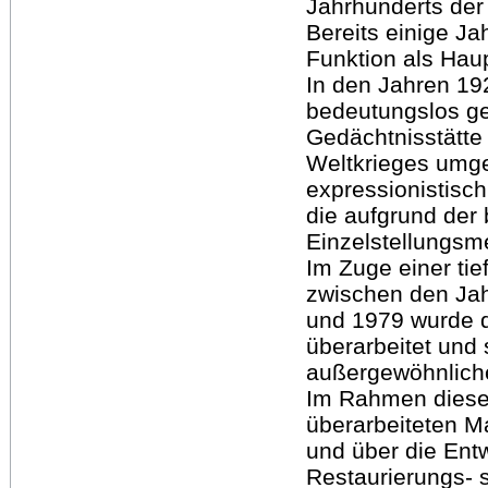
Jahrhunderts der 
Bereits einige J
Funktion als Haup
In den Jahren 19
bedeutungslos g
Gedächtnisstätte 
Weltkrieges umge
expressionistisch
die aufgrund der 
Einzelstellungs
Im Zuge einer t
zwischen den Ja
und 1979 wurde 
überarbeitet und 
außergewöhnliche
Im Rahmen dieser
überarbeiteten Ma
und über die Ent
Restaurierungs- 