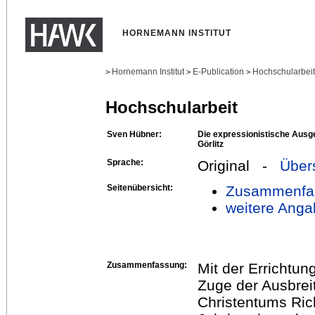
HORNEMANN INSTITUT
Hornemann Institut
E-Publication
Hochschularbei
>
>
>
Hochschularbeit
Sven Hübner:
Die expressionistische Ausge
Görlitz
Sprache:
Original -
Über
Seitenübersicht:
Zusammenfa
weitere Anga
Zusammenfassung:
Mit der Errichtung
Zuge der Ausbrei
Christentums Ric