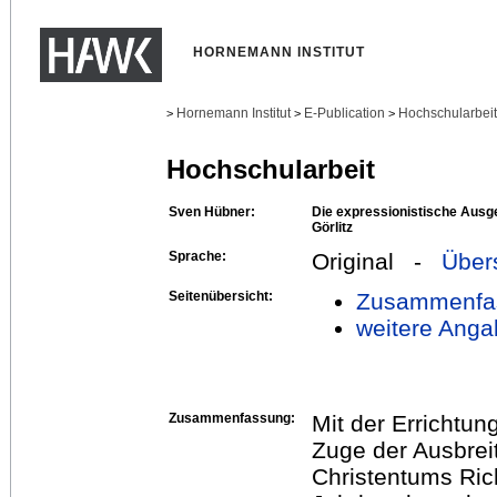
HORNEMANN INSTITUT
Hornemann Institut
E-Publication
Hochschularbei
>
>
>
Hochschularbeit
Sven Hübner:
Die expressionistische Ausge
Görlitz
Sprache:
Original -
Über
Seitenübersicht:
Zusammenfa
weitere Anga
Zusammenfassung:
Mit der Errichtung
Zuge der Ausbrei
Christentums Ric