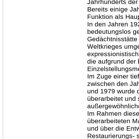
Jahrhunderts der 
Bereits einige J
Funktion als Haup
In den Jahren 19
bedeutungslos g
Gedächtnisstätte 
Weltkrieges umge
expressionistisch
die aufgrund der 
Einzelstellungs
Im Zuge einer t
zwischen den Ja
und 1979 wurde 
überarbeitet und 
außergewöhnliche
Im Rahmen dieser
überarbeiteten Ma
und über die Ent
Restaurierungs- 