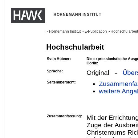
HORNEMANN INSTITUT
Hornemann Institut
E-Publication
Hochschularbei
>
>
>
Hochschularbeit
Sven Hübner:
Die expressionistische Ausge
Görlitz
Sprache:
Original -
Über
Seitenübersicht:
Zusammenfa
weitere Anga
Zusammenfassung:
Mit der Errichtung
Zuge der Ausbrei
Christentums Ric