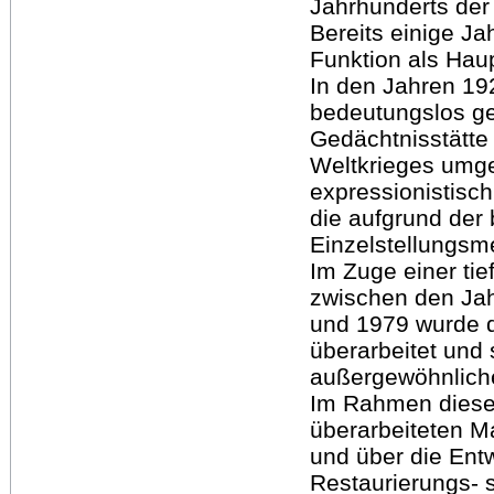
Jahrhunderts der 
Bereits einige J
Funktion als Haup
In den Jahren 19
bedeutungslos g
Gedächtnisstätte 
Weltkrieges umge
expressionistisch
die aufgrund der 
Einzelstellungs
Im Zuge einer t
zwischen den Ja
und 1979 wurde 
überarbeitet und 
außergewöhnliche
Im Rahmen dieser
überarbeiteten Ma
und über die Ent
Restaurierungs- 