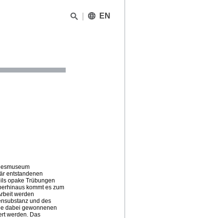
EN
andesmuseum
mär entstandenen
eils opake Trübungen
arüberhinaus kommt es zum
Arbeit werden
ensubstanz und des
die dabei gewonnenen
ert werden. Das