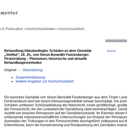
INSTITUT
E-Publication
Hochschularbeiten
Hochschularbeit
>
>
>
Behandlung klimabedingter Schäden an dem Gemälde
Zurück
„Sintflut“, 18. Jh., von Simon Benedikt Faistenberger.
Firnistrübung – Phänomen, historische und aktuelle
Behandlungsmethoden
Original -
Übersetzung
Zusammenfassung
weitere Angaben zur Hochschularbeit
Ein barockes Gemälde von Simon Benedikt Faistenberger aus dem Tiroler L
Ferdinandeum wird bei einem Klimaanlagendefekt schwer beschädigt. Die pri
Schäden umfassen Schlüsselbildung der Malschicht, sowie großflächige, großt
der Firnisschicht, die die Lesbarkeit der Darstellung stark beeinträchtigen. D
Austritt von braunen Rinnspuren auf der Gemälderückseite. Im Rahmen dieser 
umfassende naturwissenschaftliche Untersuchungen zur Analyse der Rinnspur
Ausmaßes der Trübungen in den Firnisschichten durchgeführt. Aufbauend auf 
Erkenntnisse, kann die Konservierung und Restaurierung des Gemäldes realisi