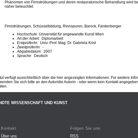
Phänomen von Firnistrübungen und deren restauratorische Behandlung wird bei
näher beleuchtet.
Firnistrübungen, Schüsselbildung, Rinnspuren, Barock, Faistenberger
Hochschule:
Universität für angewandte Kunst Wien
Art der Arbeit:
Diplomarbeit
Erstprüfer/in:
Univ.-Prof. Mag. Dr. Gabriela Krist
Zweitprüfer/in:
-
Abgabedatum:
2007
Sprache:
Deutsch
ut verfügt ausschließlich über die hier angezeigten Informationen. Für weitere Inf
enden Sie sich bitte an den Autor/die Autorin - oder wenn kein Kontakt angegeben i
äten.
NDTE WISSENSCHAFT UND KUNST
Kontakt
Folgen Sie uns
Über uns
RSS