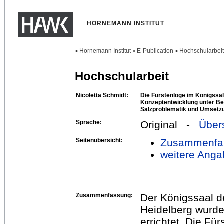
HORNEMANN INSTITUT
Hornemann Institut
E-Publication
Hochschularbei
>
>
>
Hochschularbeit
Nicoletta Schmidt:
Die Fürstenloge im Königssal
Konzeptentwicklung unter Be
Salzproblematik und Umsetzu
Sprache:
Original -
Über
Seitenübersicht:
Zusammenfa
weitere Anga
Zusammenfassung:
Der Königssaal 
Heidelberg wurde
errichtet. Die Fü