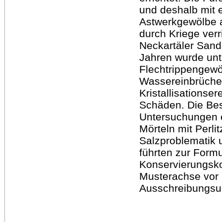
und deshalb mit 
Astwerkgewölbe a
durch Kriege verr
Neckartäler Sands
Jahren wurde unt
Flechtrippengewö
Wassereinbrüche
Kristallisationse
Schäden. Die Bes
Untersuchungen 
Mörteln mit Perli
Salzproblematik
führten zur Form
Konservierungsk
Musterachse vor 
Ausschreibungsun