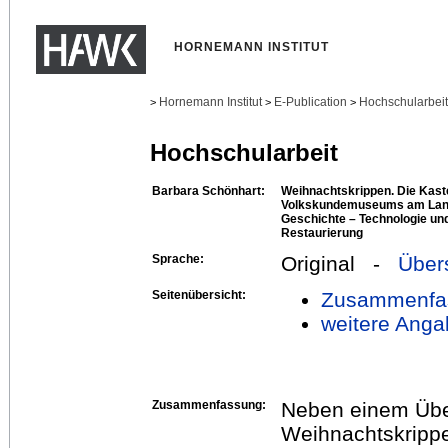
HORNEMANN INSTITUT
Hornemann Institut
E-Publication
Hochschularbei
>
>
>
Hochschularbeit
Barbara Schönhart:
Weihnachtskrippen. Die Kast
Volkskundemuseums am La
Geschichte – Technologie un
Restaurierung
Sprache:
Original -
Über
Seitenübersicht:
Zusammenfa
weitere Anga
Zusammenfassung:
Neben einem Über
Weihnachtskrippe