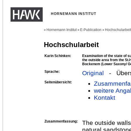
HORNEMANN INSTITUT
Hornemann Institut
E-Publication
Hochschularbei
>
>
>
Hochschularbeit
Karin Schinken:
Examination of the state of 
the outside area from the St.
Bockenem (Lower Saxony/ G
Sprache:
Original
- Übers
Seitenübersicht:
Zusammenfa
weitere Anga
Kontakt
Zusammenfassung:
The outside walls
natural sandstone